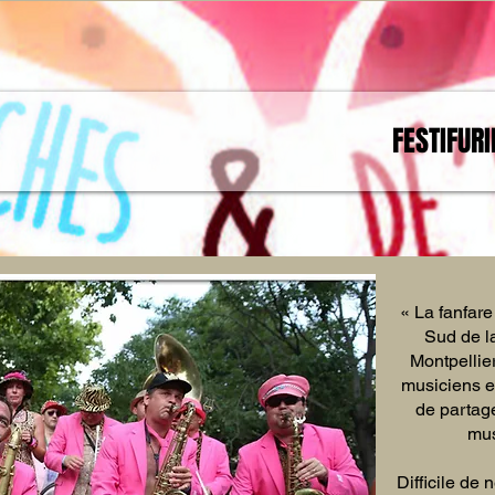
FESTIFUR
« La fanfare
Sud de la
Montpellie
musiciens e
de partag
mus
Difficile de