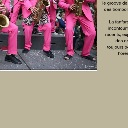
le groove de 
des trombon
La fanfare
incontour
récents, ex
des or
toujours p
l’ore