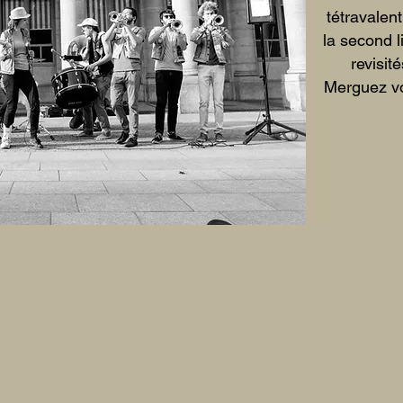
tétravalen
la second l
revisit
Merguez v