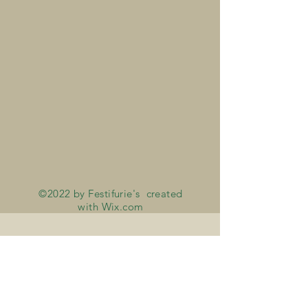
©2022 by Festifurie's created
with
Wix.com
CONTACT :
fanfareletoile@gmail.com